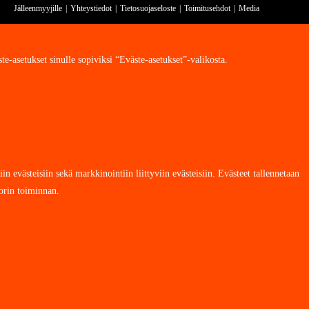
Jälleenmyyjille
Yhteystiedot
Tietosuojaseloste
Toimitusehdot
Media
asetukset sinulle sopiviksi “Eväste-asetukset”-valikosta.
 evästeisiin sekä markkinointiin liittyviin evästeisiin. Evästeet tallennetaan
korin toiminnan.