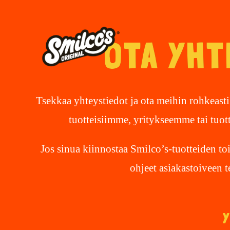
Siirry
suoraan
OTA YHT
sisältöön
Tsekkaa yhteystiedot ja ota meihin rohkeasti
tuotteisiimme, yritykseemme tai tuo
Jos sinua kiinnostaa Smilco’s-tuotteiden t
ohjeet asiakastoiveen