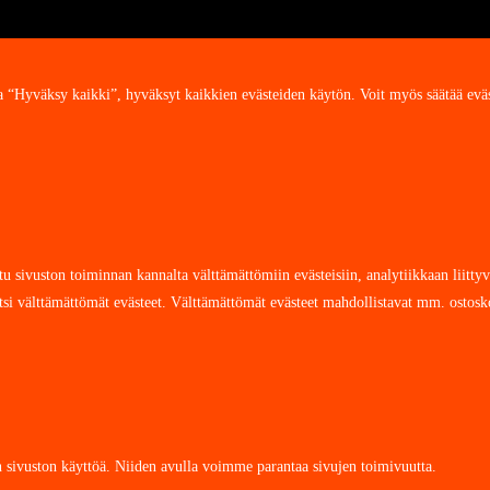
yväksy kaikki”, hyväksyt kaikkien evästeiden käytön. Voit myös säätää eväste-
ivuston toiminnan kannalta välttämättömiin evästeisiin, analytiikkaan liittyviin
paitsi välttämättömät evästeet. Välttämättömät evästeet mahdollistavat mm. ostos
 sivuston käyttöä. Niiden avulla voimme parantaa sivujen toimivuutta.