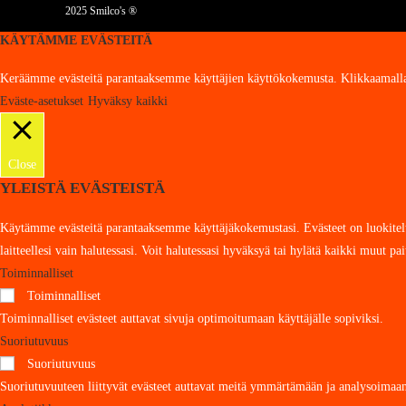
2025 Smilco's ®
KÄYTÄMME EVÄSTEITÄ
Keräämme evästeitä parantaaksemme käyttäjien käyttökokemusta. Klikkaamalla “H
Eväste-asetukset
Hyväksy kaikki
Close
YLEISTÄ EVÄSTEISTÄ
Käytämme evästeitä parantaaksemme käyttäjäkokemustasi. Evästeet on luokiteltu s
laitteellesi vain halutessasi. Voit halutessasi hyväksyä tai hylätä kaikki muut 
Toiminnalliset
Toiminnalliset
Toiminnalliset evästeet auttavat sivuja optimoitumaan käyttäjälle sopiviksi.
Suoriutuvuus
Suoriutuvuus
Suoriutuvuuteen liittyvät evästeet auttavat meitä ymmärtämään ja analysoimaan