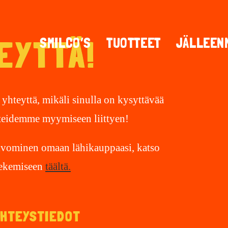
EYTTÄ!
SMILCO’S
TUOTTEET
JÄLLEEN
 yhteyttä, mikäli sinulla on kysyttävää
tteidemme myymiseen liittyen!
oivominen omaan lähikauppaasi, katso
 tekemiseen
t
äältä.
YHTEYSTIEDOT